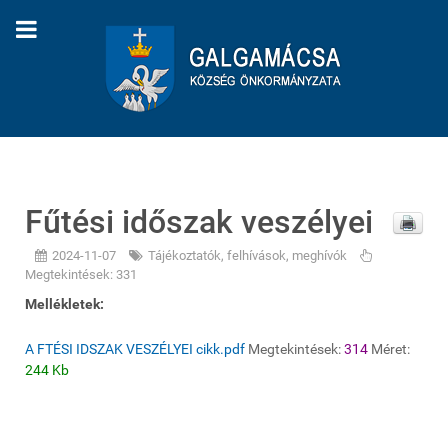
Fűtési időszak veszélyei
2024-11-07
Tájékoztatók, felhívások, meghívók
Megtekintések: 331
Mellékletek:
A FTÉSI IDSZAK VESZÉLYEI cikk.pdf
Megtekintések:
314
Méret:
244 Kb