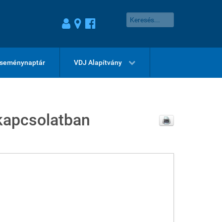
seménynaptár
VDJ Alapítvány
 kapcsolatban