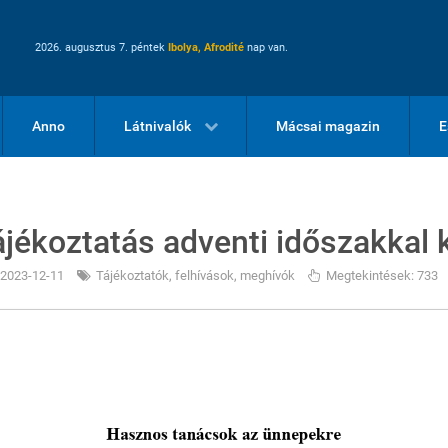
2026. augusztus 7. péntek
Ibolya, Afrodité
nap van.
Anno
Látnivalók
Mácsai magazin
E
ájékoztatás adventi időszakkal
2023-12-11
Tájékoztatók, felhívások, meghívók
Megtekintések: 733