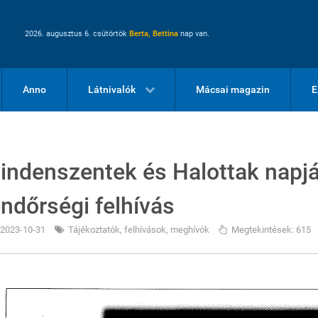
2026. augusztus 6. csütörtök
Berta, Bettina
nap van.
Anno
Látnivalók
Mácsai magazin
E
indenszentek és Halottak napj
endőrségi felhívás
2023-10-31
Tájékoztatók, felhívások, meghívók
Megtekintések: 615