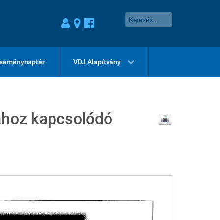
seménynaptár
VDJ Alapítvány
ához kapcsolódó