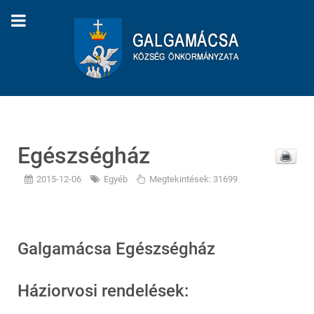
Egészségház
2015-12-06
Egyéb
Megtekintések: 31699
Galgamácsa Egészségház
Háziorvosi rendelések: