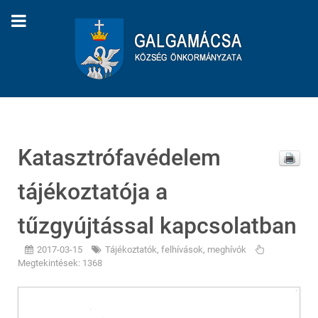
Katasztrófavédelem
tájékoztatója a
tűzgyújtással kapcsolatban
2017-03-15
Tájékoztatók, felhívások, meghívók
Megtekintések: 1368