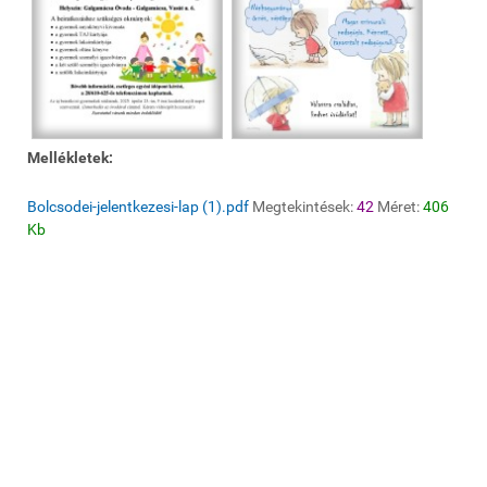
Mellékletek:
Bolcsodei-jelentkezesi-lap (1).pdf
Megtekintések:
42
Méret:
406
Kb