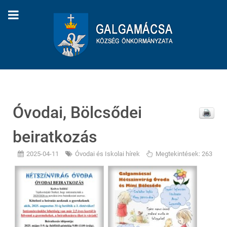
Óvodai, Bölcsődei
beiratkozás
2025-04-11
Óvodai és Iskolai hírek
Megtekintések: 263