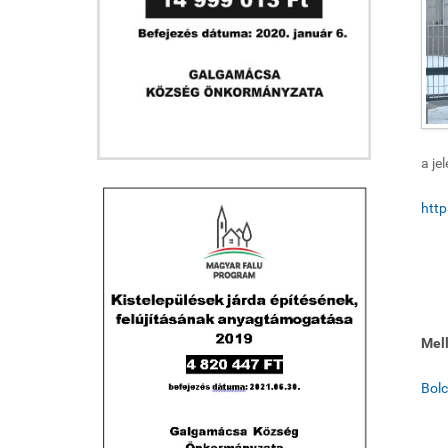
a je
htt
Mell
Bolc