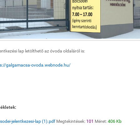
lentkezési lap letölthető az óvoda oldaláról is:
ps://galgamacsa-ovoda.webnode.hu/
ékletek:
sodei-jelentkezesi-lap (1).pdf
Megtekintések:
101
Méret:
406 Kb