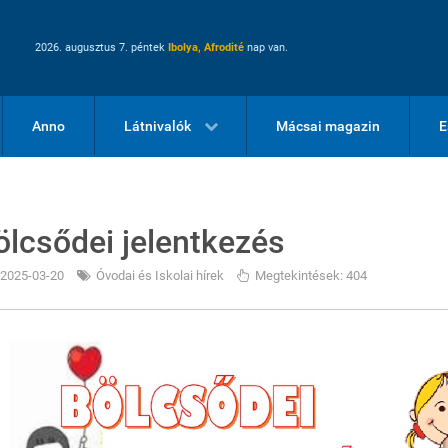
2026. augusztus 7. péntek
Ibolya, Afrodité
nap van.
Anno
Látnivalók
Mácsai magazin
E
ölcsődei jelentkezés
2025-03-20
Óvodai és Iskolai hírek
Megtekintések: 404