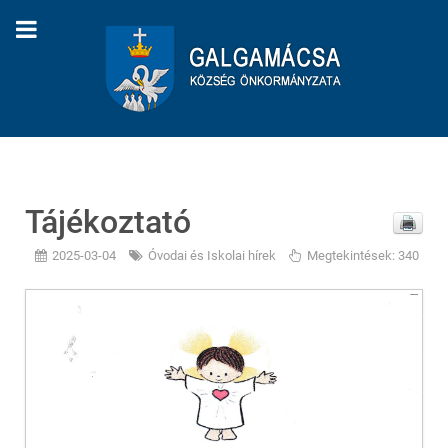
Tájékoztató
2025-03-04
Óvodai és Iskolai hírek
Megtekintések: 340