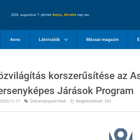
2026. augusztus 7. péntek
Ibolya, Afrodité
nap van.
Anno
Látnivalók
Mácsai magazin
E
özvilágítás korszerűsítése az A
ersenyképes Járások Program
2025-11-17
Önkormányzati hírek
Megtekintések: 254