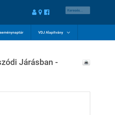
seménynaptár
VDJ Alapítvány
szódi Járásban -