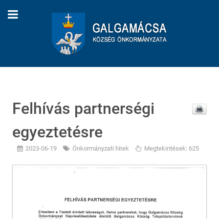
Felhívás partnerségi
egyeztetésre
2023-06-19
Önkormányzati hírek
Megtekintések: 625