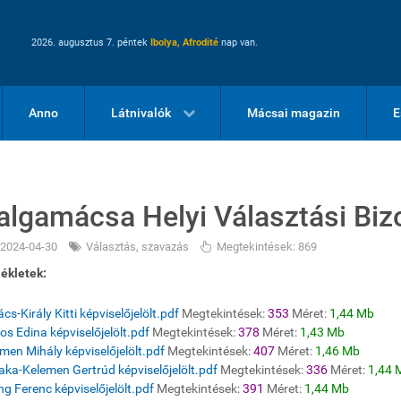
2026. augusztus 7. péntek
Ibolya, Afrodité
nap van.
Anno
Látnivalók
Mácsai magazin
E
algamácsa Helyi Választási Bizo
2024-04-30
Választás, szavazás
Megtekintések: 869
ékletek:
cs-Király Kitti képviselőjelölt.pdf
Megtekintések:
353
Méret:
1,44 Mb
os Edina képviselőjelölt.pdf
Megtekintések:
378
Méret:
1,43 Mb
men Mihály képviselőjelölt.pdf
Megtekintések:
407
Méret:
1,46 Mb
aka-Kelemen Gertrúd képviselőjelölt.pdf
Megtekintések:
336
Méret:
1,44 
g Ferenc képviselőjelölt.pdf
Megtekintések:
391
Méret:
1,44 Mb