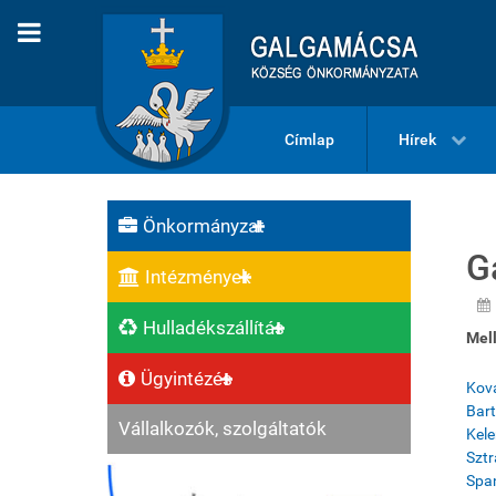
Címlap
Hírek
Önkormányzat
G
Intézmények
Hulladékszállítás
Mell
Ügyintézés
Ková
Bart
Vállalkozók, szolgáltatók
Kele
Sztr
Span