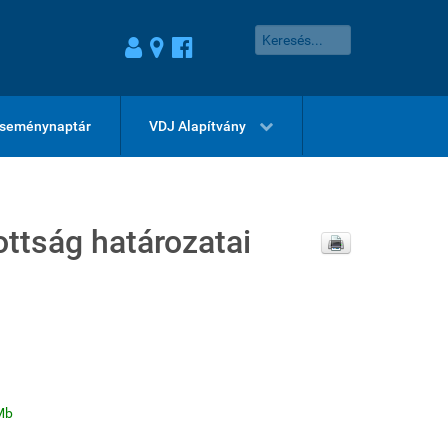
seménynaptár
VDJ Alapítvány
ttság határozatai
Mb