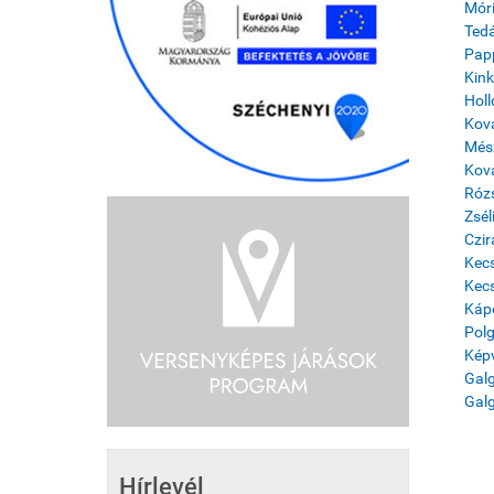
Móri
Tedá
Papp
Kink
Holl
Ková
Mész
Ková
Rózs
Zsél
Czir
Kecs
Kecs
Kápo
Polg
Képv
Gal
Galg
Hírlevél