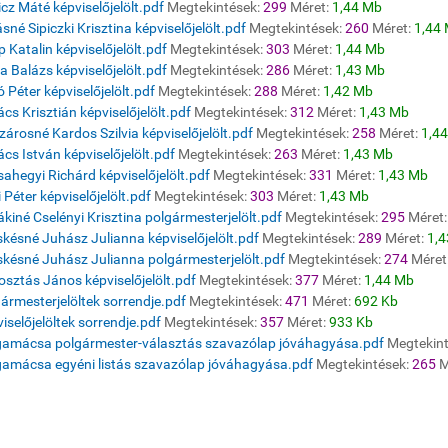
cz Máté képviselőjelölt.pdf
Megtekintések:
299
Méret:
1,44 Mb
sné Sipiczki Krisztina képviselőjelölt.pdf
Megtekintések:
260
Méret:
1,44
 Katalin képviselőjelölt.pdf
Megtekintések:
303
Méret:
1,44 Mb
a Balázs képviselőjelölt.pdf
Megtekintések:
286
Méret:
1,43 Mb
ó Péter képviselőjelölt.pdf
Megtekintések:
288
Méret:
1,42 Mb
cs Krisztián képviselőjelölt.pdf
Megtekintések:
312
Méret:
1,43 Mb
árosné Kardos Szilvia képviselőjelölt.pdf
Megtekintések:
258
Méret:
1,4
cs István képviselőjelölt.pdf
Megtekintések:
263
Méret:
1,43 Mb
ahegyi Richárd képviselőjelölt.pdf
Megtekintések:
331
Méret:
1,43 Mb
i Péter képviselőjelölt.pdf
Megtekintések:
303
Méret:
1,43 Mb
ákiné Cselényi Krisztina polgármesterjelölt.pdf
Megtekintések:
295
Méret
késné Juhász Julianna képviselőjelölt.pdf
Megtekintések:
289
Méret:
1,
késné Juhász Julianna polgármesterjelölt.pdf
Megtekintések:
274
Méret
sztás János képviselőjelölt.pdf
Megtekintések:
377
Méret:
1,44 Mb
ármesterjelöltek sorrendje.pdf
Megtekintések:
471
Méret:
692 Kb
iselőjelöltek sorrendje.pdf
Megtekintések:
357
Méret:
933 Kb
gamácsa polgármester-választás szavazólap jóváhagyása.pdf
Megtekin
amácsa egyéni listás szavazólap jóváhagyása.pdf
Megtekintések:
265
M