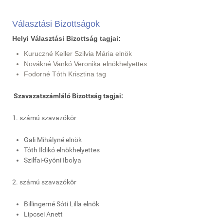
Választási Bizottságok
Helyi Választási Bizottság tagjai:
Kuruczné Keller Szilvia Mária elnök
Novákné Vankó Veronika elnökhelyettes
Fodorné Tóth Krisztina tag
Szavazatszámláló Bizottság tagjai:
1. számú szavazókör
Gali Mihályné elnök
Tóth Ildikó elnökhelyettes
Szilfai-Gyóni Ibolya
2. számú szavazókör
Billingerné Sóti Lilla elnök
Lipcsei Anett