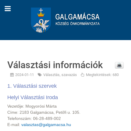
Választási információk
2024-01-11
Választás, szavazás
Megtekintések: 680
1. Választási szervek
Helyi Választási Iroda
Vezetője: Mogyorósi Márta
Címe: 2183 Galgamácsa, Petőfi u. 105.
Telefonszám: 06-28-489-002
E-mail:
valasztas@galgamacsa.hu