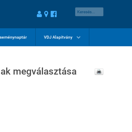
seménynaptár
VDJ Alapítvány
inak megválasztása