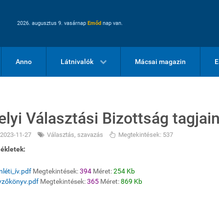
2026. augusztus 9. vasárnap
Emőd
nap van.
Anno
Látnivalók
Mácsai magazin
E
elyi Választási Bizottság tagja
2023-11-27
Választás, szavazás
Megtekintések: 537
ékletek:
nléti_ív.pdf
Megtekintések:
394
Méret:
254 Kb
yzőkönyv.pdf
Megtekintések:
365
Méret:
869 Kb