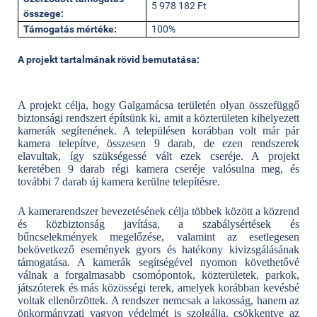
5 978 182 Ft
összege:
Támogatás mértéke:
100%
A projekt tartalmának rövid bemutatása:
A projekt célja, hogy Galgamácsa területén olyan összefüggő
biztonsági rendszert építsünk ki, amit a közterületen kihelyezett
kamerák segítenének. A településen korábban volt már pár
kamera telepítve, összesen 9 darab, de ezen rendszerek
elavultak, így szükségessé vált ezek cseréje. A projekt
keretében 9 darab régi kamera cseréje valósulna meg, és
további 7 darab új kamera kerülne telepítésre.
A kamerarendszer bevezetésének célja többek között a közrend
és közbiztonság javítása, a szabálysértések és
bűncselekmények megelőzése, valamint az esetlegesen
bekövetkező események gyors és hatékony kivizsgálásának
támogatása. A kamerák segítségével nyomon követhetővé
válnak a forgalmasabb csomópontok, közterületek, parkok,
játszóterek és más közösségi terek, amelyek korábban kevésbé
voltak ellenőrzöttek. A rendszer nemcsak a lakosság, hanem az
önkormányzati vagyon védelmét is szolgálja, csökkentve az