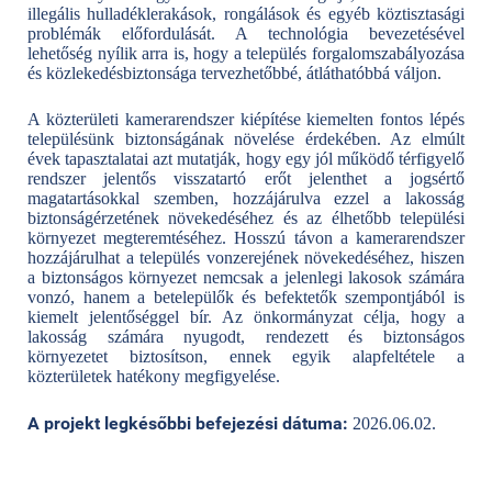
illegális hulladéklerakások, rongálások és egyéb köztisztasági
problémák előfordulását. A technológia bevezetésével
lehetőség nyílik arra is, hogy a település forgalomszabályozása
és közlekedésbiztonsága tervezhetőbbé, átláthatóbbá váljon.
A közterületi kamerarendszer kiépítése kiemelten fontos lépés
településünk biztonságának növelése érdekében. Az elmúlt
évek tapasztalatai azt mutatják, hogy egy jól működő térfigyelő
rendszer jelentős visszatartó erőt jelenthet a jogsértő
magatartásokkal szemben, hozzájárulva ezzel a lakosság
biztonságérzetének növekedéséhez és az élhetőbb települési
környezet megteremtéséhez. Hosszú távon a kamerarendszer
hozzájárulhat a település vonzerejének növekedéséhez, hiszen
a biztonságos környezet nemcsak a jelenlegi lakosok számára
vonzó, hanem a betelepülők és befektetők szempontjából is
kiemelt jelentőséggel bír. Az önkormányzat célja, hogy a
lakosság számára nyugodt, rendezett és biztonságos
környezetet biztosítson, ennek egyik alapfeltétele a
közterületek hatékony megfigyelése.
A projekt legkésőbbi befejezési dátuma:
2026.06.02.