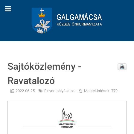
Sajtóközlemény -
Ravatalozó
2022-06-25
Elnyert pályázatok
Megtekintések: 779