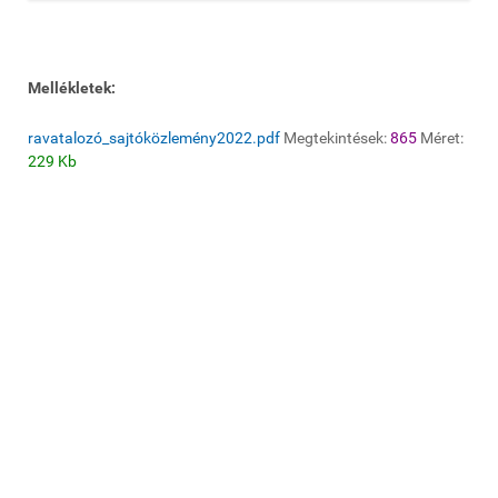
Mellékletek:
ravatalozó_sajtóközlemény2022.pdf
Megtekintések:
865
Méret:
229 Kb
© 2020 Galgamácsa Község Önkormányzata