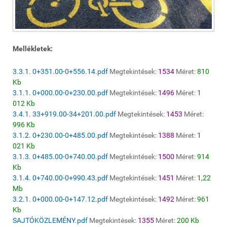
Mellékletek:
3.3.1. 0+351.00-0+556.14.pdf
Megtekintések:
1534
Méret:
810
Kb
3.1.1. 0+000.00-0+230.00.pdf
Megtekintések:
1496
Méret:
1
012 Kb
3.4.1. 33+919.00-34+201.00.pdf
Megtekintések:
1453
Méret:
996 Kb
3.1.2. 0+230.00-0+485.00.pdf
Megtekintések:
1388
Méret:
1
021 Kb
3.1.3. 0+485.00-0+740.00.pdf
Megtekintések:
1500
Méret:
914
Kb
3.1.4. 0+740.00-0+990.43.pdf
Megtekintések:
1451
Méret:
1,22
Mb
3.2.1. 0+000.00-0+147.12.pdf
Megtekintések:
1492
Méret:
961
Kb
SAJTÓKÖZLEMÉNY.pdf
Megtekintések:
1355
Méret:
200 Kb