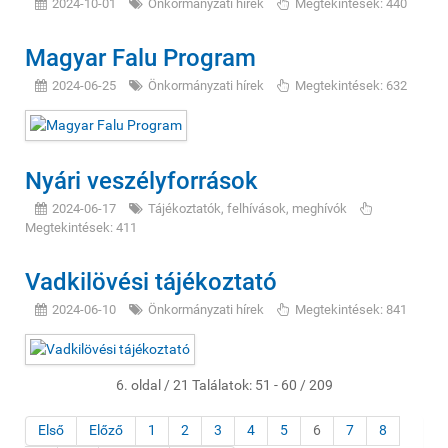
2024-10-01
Önkormányzati hírek
Megtekintések: 440
Magyar Falu Program
2024-06-25
Önkormányzati hírek
Megtekintések: 632
Nyári veszélyforrások
2024-06-17
Tájékoztatók, felhívások, meghívók
Megtekintések: 411
Vadkilövési tájékoztató
2024-06-10
Önkormányzati hírek
Megtekintések: 841
6. oldal / 21 Találatok: 51 - 60 / 209
Első
Előző
1
2
3
4
5
6
7
8