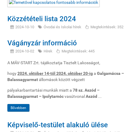
Közzétételi lista 2024
2024-10-10
Óvodai és Iskolai hírek
Megtekintések: 352
Vágányzár információ
2024-10-02
Hírek
Megtekintések: 445
A MÁV-START Zrt. tájékoztatja Tisztelt Lakosságot,
hogy
2024. október 14-től 2024. október 20-ig
a
Galgamácsa –
Balassagyarmat
állomások között végzett
pályakarbantartási munkák miatt a
78 sz. Aszód –
Balassagyarmat – Ipolytarnóc
vasútvonal
Aszód
...
Bővebben
Képviselő-testület alakuló ülése