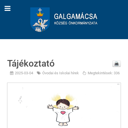
Tájékoztató
2025-03-04
Óvodai és Iskolai hírek
Megtekintések: 336