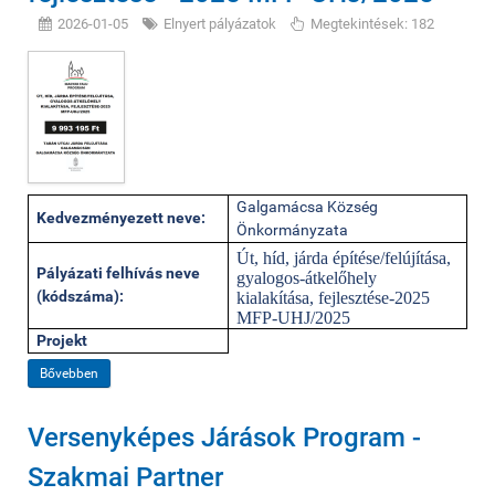
2026-01-05
Elnyert pályázatok
Megtekintések: 182
Galgamácsa Község
Kedvezményezett neve:
Önkormányzata
Út, híd, járda építése/felújítása,
Pályázati felhívás neve
gyalogos-átkelőhely
(kódszáma):
kialakítása, fejlesztése-2025
MFP-UHJ/2025
Projekt
Bővebben
Versenyképes Járások Program -
Szakmai Partner