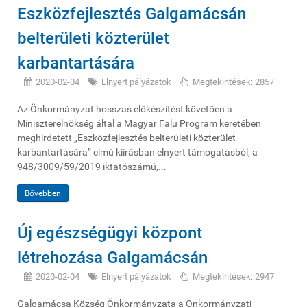
Eszközfejlesztés Galgamácsán
belterületi közterület
karbantartására
2020-02-04
Elnyert pályázatok
Megtekintések: 2857
Az Önkormányzat hosszas előkészítést követően a
Miniszterelnökség által a Magyar Falu Program keretében
meghirdetett „Eszközfejlesztés belterületi közterület
karbantartására” című kiírásban elnyert támogatásból, a
948/3009/59/2019 iktatószámú,...
Bővebben
Új egészségügyi központ
létrehozása Galgamácsán
2020-02-04
Elnyert pályázatok
Megtekintések: 2947
Galgamácsa Község Önkormányzata a Önkormányzati