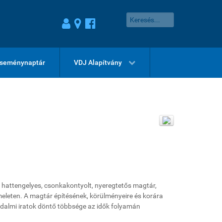
seménynaptár
VDJ Alapítvány
 hattengelyes, csonkakontyolt, nyeregtetős magtár,
emeleten. A magtár építésének, körülményeire és korára
adalmi iratok döntő többsége az idők folyamán