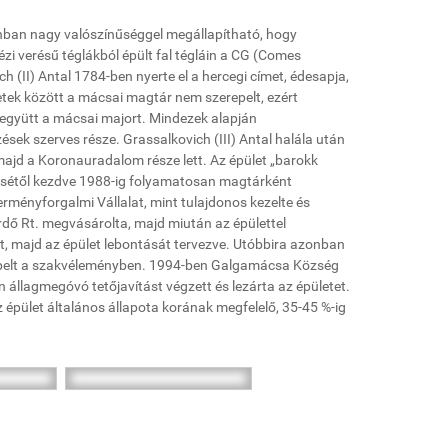
nban nagy valószínűséggel megállapítható, hogy
 kézi verésű téglákból épült fal tégláin a CG (Comes
h (II) Antal 1784-ben nyerte el a hercegi címet, édesapja,
etek között a mácsai magtár nem szerepelt, ezért
le együtt a mácsai majort. Mindezek alapján
sek szerves része. Grassalkovich (III) Antal halála után
majd a Koronauradalom része lett. Az épület „barokk
ésétől kezdve 1988-ig folyamatosan magtárként
erményforgalmi Vállalat, mint tulajdonos kezelte és
erdő Rt. megvásárolta, majd miután az épülettel
t, majd az épület lebontását tervezve. Utóbbira azonban
erepelt a szakvéleményben. 1994-ben Galgamácsa Község
állagmegóvó tetőjavítást végzett és lezárta az épületet.
épület általános állapota korának megfelelő, 35-45 %-ig