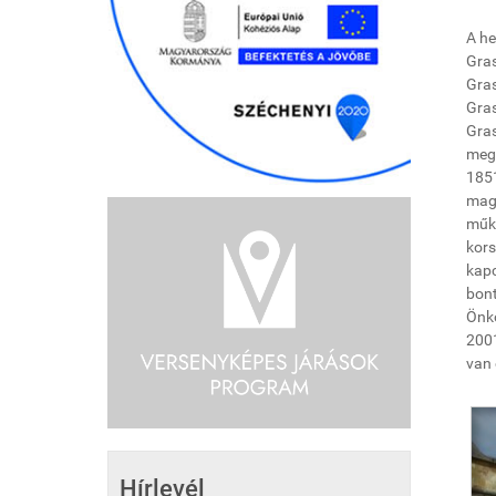
A he
Gras
Gras
Gras
Gras
megá
1851
magt
műkö
kors
kapc
bont
Önko
2001
van 
Hírlevél