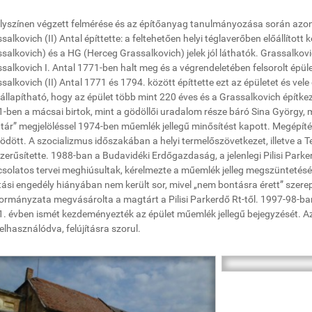
lyszínen végzett felmérése és az építőanyag tanulmányozása során azo
salkovich (II) Antal építtette: a feltehetően helyi téglaverőben előállított
salkovich) és a HG (Herceg Grassalkovich) jelek jól láthatók. Grassalkovic
salkovich I. Antal 1771-ben halt meg és a végrendeletében felsorolt épül
salkovich (II) Antal 1771 és 1794. között építtette ezt az épületet és ve
llapítható, hogy az épület több mint 220 éves és a Grassalkovich építkezé
-ben a mácsai birtok, mint a gödöllői uradalom része báró Sina György, 
ár” megjelöléssel 1974-ben műemlék jellegű minősítést kapott. Megépít
dött. A szocializmus időszakában a helyi termelőszövetkezet, illetve a T
zerűsítette. 1988-ban a Budavidéki Erdőgazdaság, a jelenlegi Pilisi Park
solatos tervei meghiúsultak, kérelmezte a műemlék jelleg megszüntetésé
ási engedély hiányában nem került sor, mivel „nem bontásra érett” sz
rmányzata megvásárolta a magtárt a Pilisi Parkerdő Rt-től. 1997-98-ban 
. évben ismét kezdeményezték az épület műemlék jellegű bejegyzését. Az 
elhasználódva, felújításra szorul.