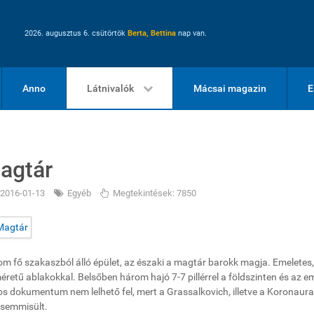
2026. augusztus 6. csütörtök
Berta, Bettina
nap van.
Anno
Látnivalók
Mácsai magazin
E
agtár
2016-01-13
Egyéb
Megtekintések: 7850
m fő szakaszból álló épület, az északi a magtár barokk magja. Emeletes,
éretű ablakokkal. Belsőben három hajó 7-7 pillérrel a földszinten és az 
os dokumentum nem lelhető fel, mert a Grassalkovich, illetve a Koronaur
semmisült.