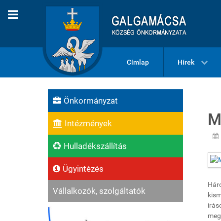
Címlap
Hírek
Önkormányzat
M
Intézmények
Hulladékszállítás
Ügyintézés
Háro
Vállalkozók, szolgáltatók
kism
írás
meg