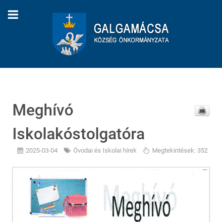
Meghívó
Iskolakóstolgatóra
2025-03-04
Óvodai és Iskolai hírek
Megtekintések: 352