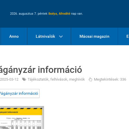
2026. augusztus 7. péntek
Ibolya, Afrodité
nap van.
Anno
Látnivalók
Mácsai magazin
E
ágányzár információ
2025-03-12
Tájékoztatók, felhívások, meghívók
Megtekintések: 336