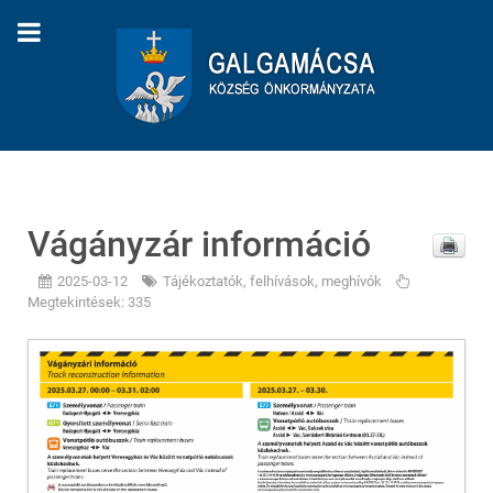
Vágányzár információ
2025-03-12
Tájékoztatók, felhívások, meghívók
Megtekintések: 335