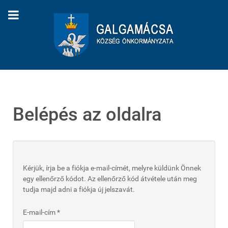
Belépés az oldalra
Kérjük, írja be a fiókja e-mail-címét, melyre küldünk Önnek
egy ellenőrző kódot. Az ellenőrző kód átvétele után meg
tudja majd adni a fiókja új jelszavát.
E-mail-cím
*