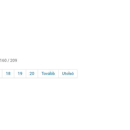
 160 / 209
18
19
20
Tovább
Utolsó