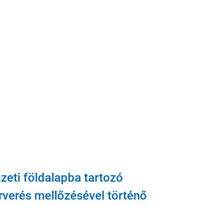
eti földalapba tartozó
árverés mellőzésével történő