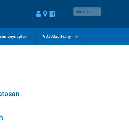
seménynaptár
VDJ Alapítvány
latosan
n