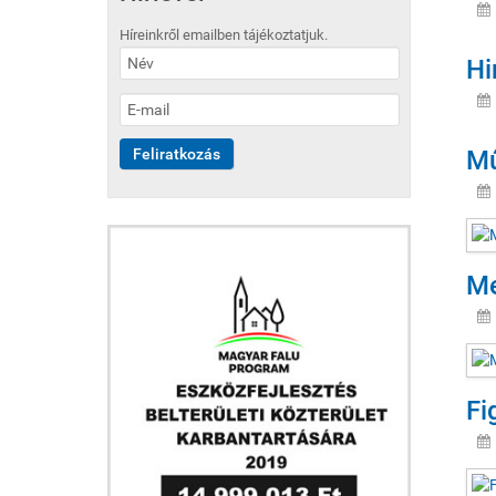
Híreinkről emailben tájékoztatjuk.
Hi
Mű
Me
Fi