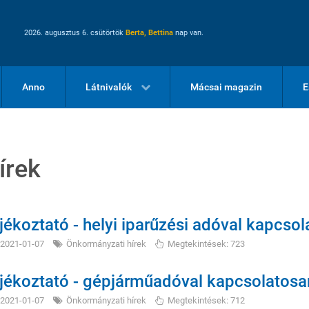
2026. augusztus 6. csütörtök
Berta, Bettina
nap van.
Anno
Látnivalók
Mácsai magazin
E
írek
jékoztató - helyi iparűzési adóval kapcso
2021-01-07
Önkormányzati hírek
Megtekintések: 723
jékoztató - gépjárműadóval kapcsolatosa
2021-01-07
Önkormányzati hírek
Megtekintések: 712