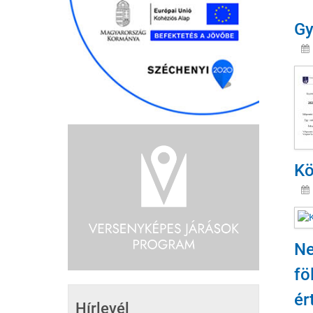
Gy
Kö
Ne
fö
ér
Hírlevél