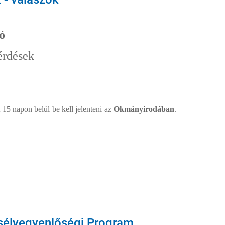
ó
érdések
 15 napon belül be kell jelenteni az
Okmányirodában
.
sélyegyenlőségi Program