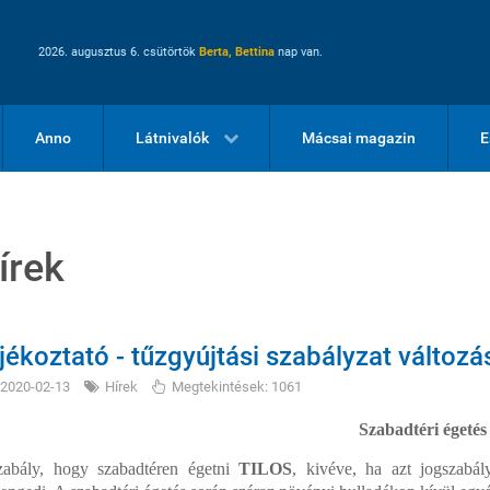
2026. augusztus 6. csütörtök
Berta, Bettina
nap van.
Anno
Látnivalók
Mácsai magazin
E
írek
jékoztató - tűzgyújtási szabályzat változá
2020-02-13
Hírek
Megtekintések: 1061
Szabadtéri égetés
zabály, hogy szabadtéren égetni
TILOS
, kivéve, ha azt jogszabál