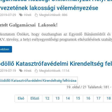
rvezetének lakossági véleményezése
2019-07-29
Hírek
Megtekintések: 886
ztelt Galgamácsai
Lakosok!
ékoztatom Önöket, hogy összhangban az Egyenlő Bánásmódról és a
V. törvény, a
helyi esélyegyenlőségi programok elkészítésének szabály
vebben
döllő Katasztrófavédelmi Kirendeltség fe
2019-07-19
Hírek
Megtekintések: 1114
19. oldal / 21 Találatok: 181 -
Első
Előző
12
13
14
15
16
17
18