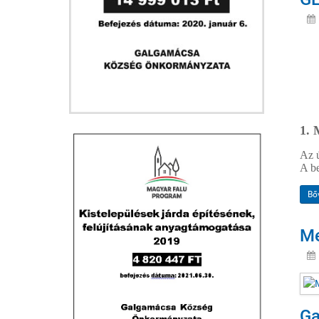
1. 
Az ú
A be
Bő
Me
Ga