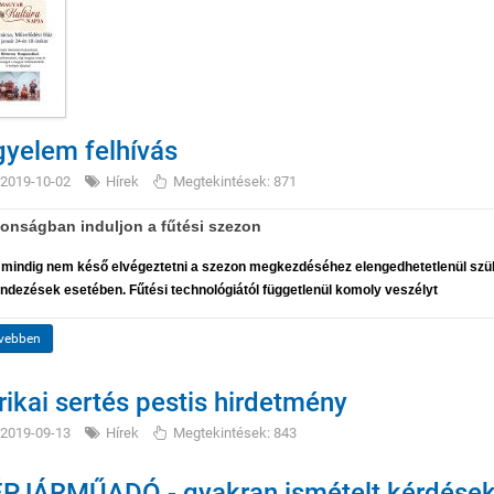
gyelem felhívás
2019-10-02
Hírek
Megtekintések: 871
tonságban induljon a fűtési szezon
mindig nem késő elvégeztetni a szezon megkezdéséhez elengedhetetlenül szük
ndezések esetében. Fűtési technológiától függetlenül komoly veszélyt
vebben
rikai sertés pestis hirdetmény
2019-09-13
Hírek
Megtekintések: 843
PJÁRMŰADÓ - gyakran ismételt kérdések 