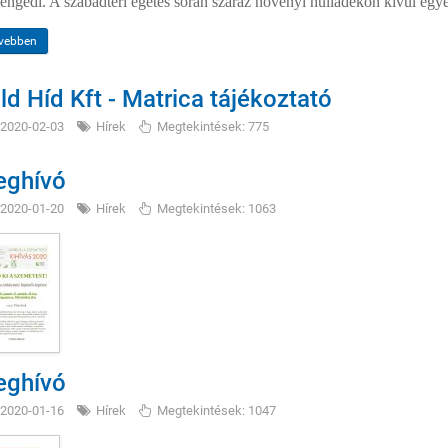
ngedi. A szabadtéri égetés során száraz növényi hulladékon kívül egy
vebben
ld Híd Kft - Matrica tájékoztató
2020-02-03
Hírek
Megtekintések: 775
ghívó
2020-01-20
Hírek
Megtekintések: 1063
ghívó
2020-01-16
Hírek
Megtekintések: 1047