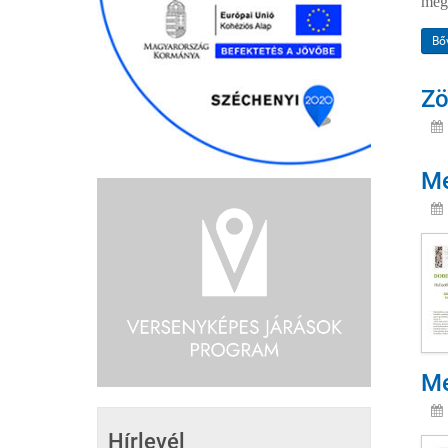
mege
Bő
Zö
Me
Me
Hírlevél