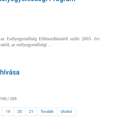
z Esélyegyenlőség Előmozdításáról szóló 2003. évi
airól, az esélyegyenlőségi
...
lhívása
 190 / 209
19
20
21
Tovább
Utolsó