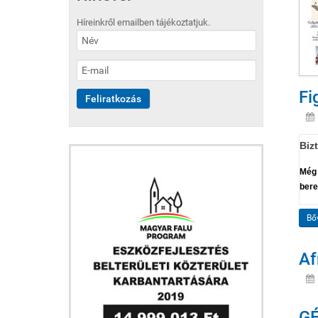
Híreinkről emailben tájékoztatjuk.
Fi
Biz
Még 
bere
Bő
Af
GÉ