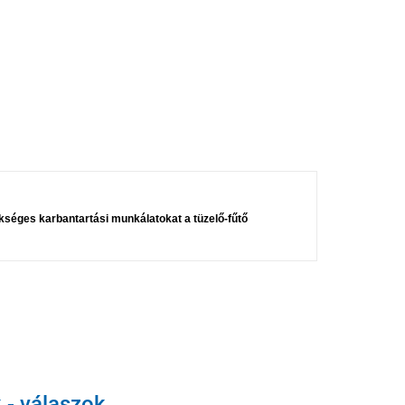
séges karbantartási munkálatokat a tüzelő-fűtő
- válaszok