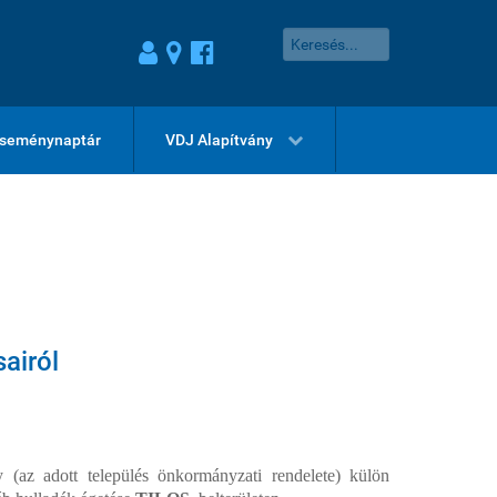
seménynaptár
VDJ Alapítvány
sairól
y (az adott település önkormányzati rendelete) külön