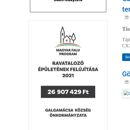
te
Tis
Táj
CXX
Bő
Gö