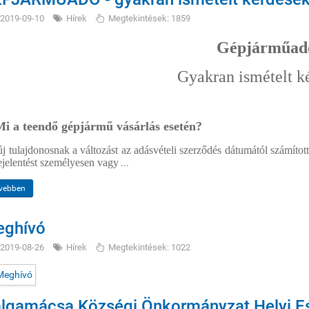
2019-09-10
Hírek
Megtekintések: 1859
Gépjárműad
Gyakran ismételt k
Mi a teendő gépjármű vásárlás esetén?
j tulajdonosnak a változást az adásvételi szerződés dátumától számított
jelentést személyesen vagy
...
vebben
ghívó
2019-08-26
Hírek
Megtekintések: 1022
lgamácsa Községi Önkormányzat Helyi E