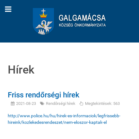
Hírek
Friss rendőrségi hírek
2021-08-23
Rendőrségi hírek
Megtekintések: 563
http://www.police.hu/hu/hirek-es-informaciok/legfrissebb-
hireink/kozlekedesrendeszet/nem-eloszor-kaptak-el