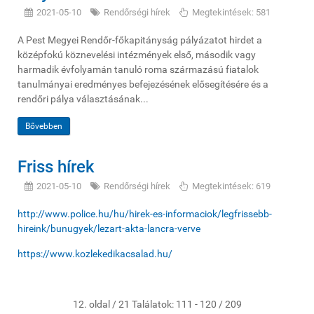
2021-05-10
Rendőrségi hírek
Megtekintések: 581
A Pest Megyei Rendőr-főkapitányság pályázatot hirdet a
középfokú köznevelési intézmények első, második vagy
harmadik évfolyamán tanuló roma származású fiatalok
tanulmányai eredményes befejezésének elősegítésére és a
rendőri pálya választásának...
Bővebben
Friss hírek
2021-05-10
Rendőrségi hírek
Megtekintések: 619
http://www.police.hu/hu/hirek-es-informaciok/legfrissebb-
hireink/bunugyek/lezart-akta-lancra-verve
https://www.kozlekedikacsalad.hu/
12. oldal / 21 Találatok: 111 - 120 / 209