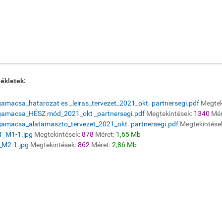
ékletek:
amacsa_hatarozat es _leiras_tervezet_2021_okt. partnersegi.pdf
Megtek
gamacsa_HÉSZ mód_2021_okt _partnersegi.pdf
Megtekintések:
1340
Mér
gamacsa_alatamaszto_tervezet_2021_okt. partnersegi.pdf
Megtekintése
T_M1-1.jpg
Megtekintések:
878
Méret:
1,65 Mb
_M2-1.jpg
Megtekintések:
862
Méret:
2,86 Mb