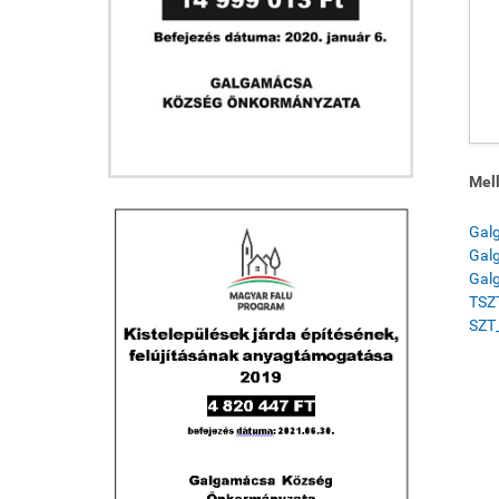
Mell
Galg
Gal
Gal
TSZ
SZT