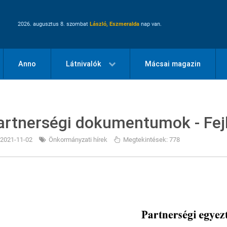
2026. augusztus 8. szombat
László, Eszmeralda
nap van.
Anno
Látnivalók
Mácsai magazin
artnerségi dokumentumok - Fej
2021-11-02
Önkormányzati hírek
Megtekintések: 778