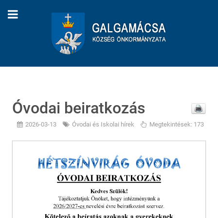
Óvodai beiratkozás
2026-03-13
Óvodai és Iskolai hírek
Megtekintések: 173