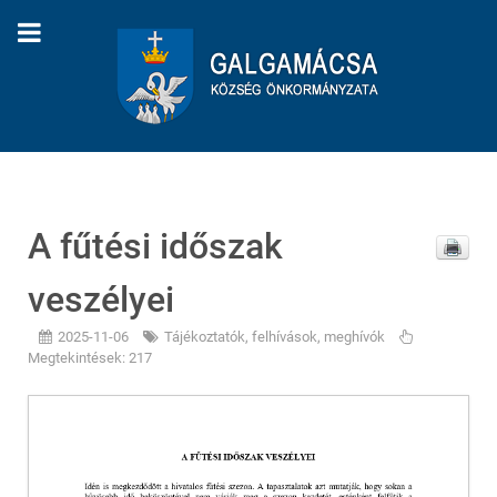
A fűtési időszak
veszélyei
2025-11-06
Tájékoztatók, felhívások, meghívók
Megtekintések: 217