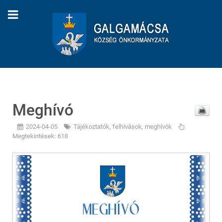
Meghívó
2024-04-05
Tájékoztatók, felhívások, meghívók
Megtekintések: 618