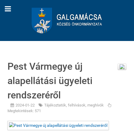
Pest Vármegye új
alapellátási ügyeleti
rendszeréről
2024-01-22
Tájékoztatók, felhívások, meghívók
Megtekintések: 571