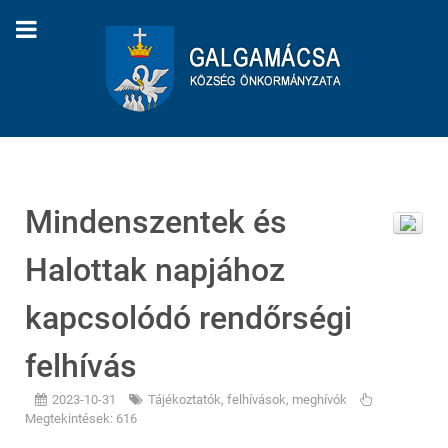
Mindenszentek és
Halottak napjához
kapcsolódó rendőrségi
felhívás
2023-10-31
Tájékoztatók, felhívások, meghívók
Megtekintések: 616