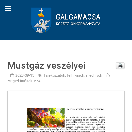
Mustgáz veszélyei
2023-09-15
Tájékoztatók, felhívások, meghívók
Megtekintések: 554