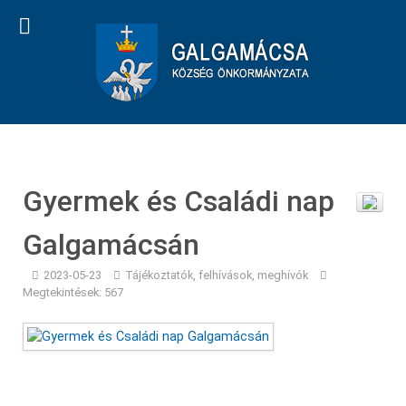
Gyermek és Családi nap
Galgamácsán
2023-05-23
Tájékoztatók, felhívások, meghívók
Megtekintések: 567