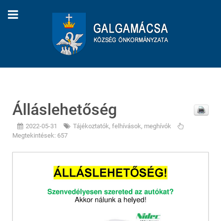
Álláslehetőség
2022-05-31
Tájékoztatók, felhívások, meghívók
Megtekintések: 657