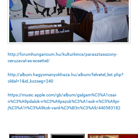
http://forumhungaricum.hu/kulturkincs/parasztasszony-
ceruzaval-es-ecsettel/
http://album.hagyomanyokhaza.hu/album/felvetel_list.php?
oldal=1&id_kozseg=240
https://music.apple.com/gb/album/galgam%C3%A1csai-
n%C3%A9pdalok-n%C3%A9pszok%C3%A1sok-n%C3%A9pi-
j%C3%A1t%C3%A9kok-vank%C3%B3n%C3%A9/440583182