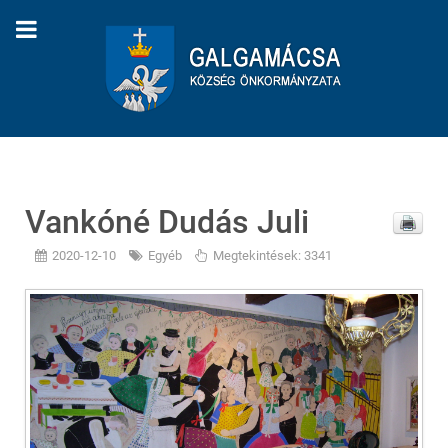
Vankóné Dudás Juli
2020-12-10
Egyéb
Megtekintések: 3341