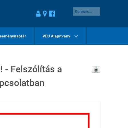
seménynaptár
VDJ Alapítvány
 - Felszólítás a
apcsolatban