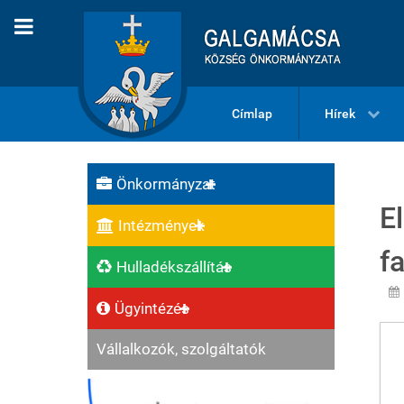
Címlap
Hírek
Önkormányzat
E
Intézmények
f
Hulladékszállítás
Ügyintézés
Vállalkozók, szolgáltatók