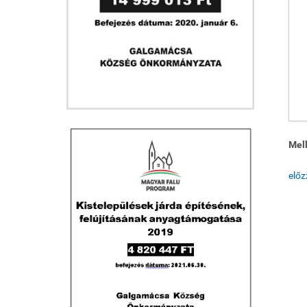
Mell
elő