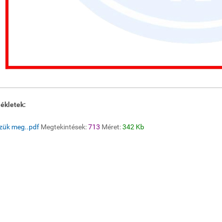
ékletek:
zzük meg..pdf
Megtekintések:
713
Méret:
342 Kb