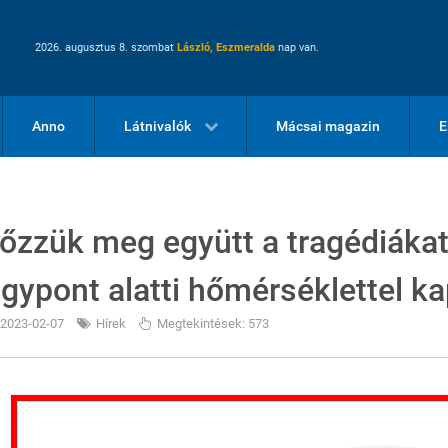
2026. augusztus 8. szombat
László, Eszmeralda
nap van.
Anno
Látnivalók
Mácsai magazin
E
lőzzük meg együtt a tragédiákat!
agypont alatti hőmérséklettel k
2023-02-07
Hírek
Megtekintések: 573