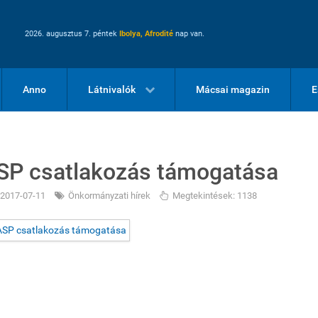
2026. augusztus 7. péntek
Ibolya, Afrodité
nap van.
Anno
Látnivalók
Mácsai magazin
E
SP csatlakozás támogatása
2017-07-11
Önkormányzati hírek
Megtekintések: 1138