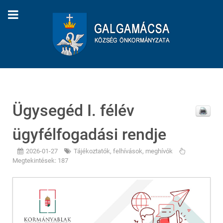
Ügysegéd I. félév
ügyfélfogadási rendje
2026-01-27
Tájékoztatók, felhívások, meghívók
Megtekintések: 187