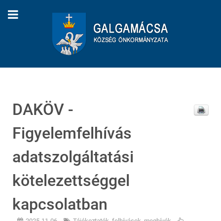
DAKÖV -
Figyelemfelhívás
adatszolgáltatási
kötelezettséggel
kapcsolatban
2025-11-06
Tájékoztatók, felhívások, meghívók