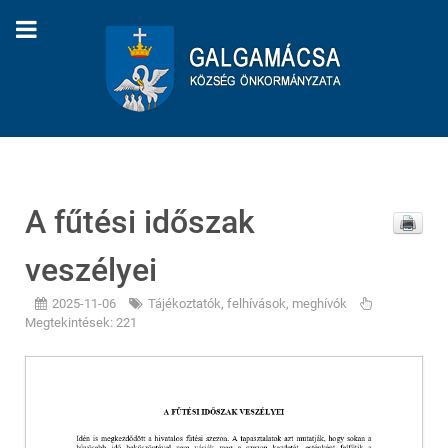
A fűtési időszak
veszélyei
2025-11-06
Tájékoztatók, felhívások, meghívók
Megtekintések: 221