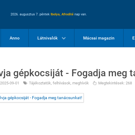
2026. augusztus 7. péntek
Ibolya, Afrodité
nap van.
Anno
Látnivalók
Mácsai magazin
E
vja gépkocsiját - Fogadja meg 
2025-09-01
Tájékoztatók, felhívások, meghívók
Megtekintések: 268