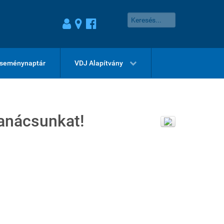
seménynaptár
VDJ Alapítvány
tanácsunkat!