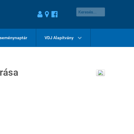
seménynaptár
VDJ Alapítvány
árása