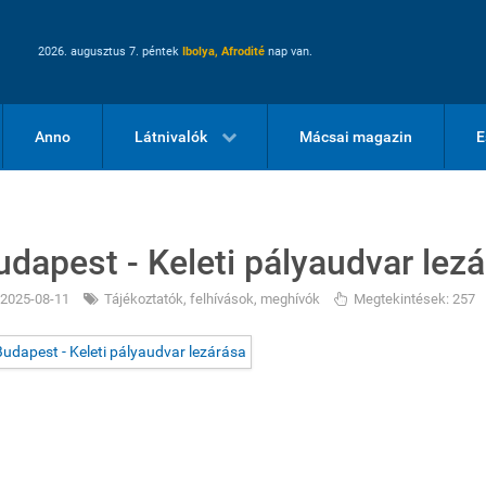
2026. augusztus 7. péntek
Ibolya, Afrodité
nap van.
Anno
Látnivalók
Mácsai magazin
E
udapest - Keleti pályaudvar lez
2025-08-11
Tájékoztatók, felhívások, meghívók
Megtekintések: 257