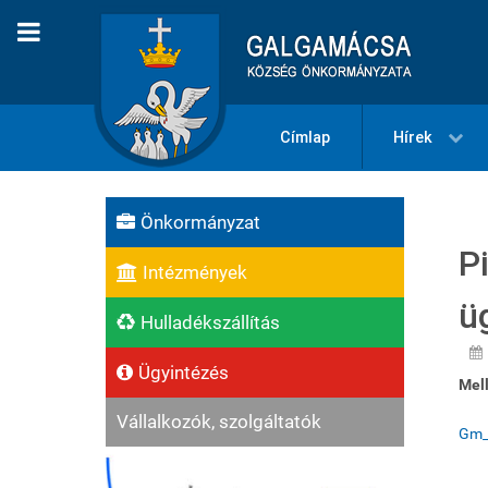
Címlap
Hírek
Önkormányzat
P
Intézmények
ü
Hulladékszállítás
Ügyintézés
Mell
Vállalkozók, szolgáltatók
Gm_