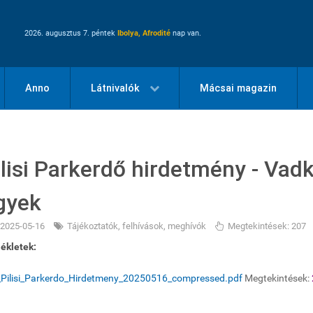
2026. augusztus 7. péntek
Ibolya, Afrodité
nap van.
Anno
Látnivalók
Mácsai magazin
ilisi Parkerdő hirdetmény - Vad
gyek
2025-05-16
Tájékoztatók, felhívások, meghívók
Megtekintések: 207
ékletek:
Pilisi_Parkerdo_Hirdetmeny_20250516_compressed.pdf
Megtekintések: