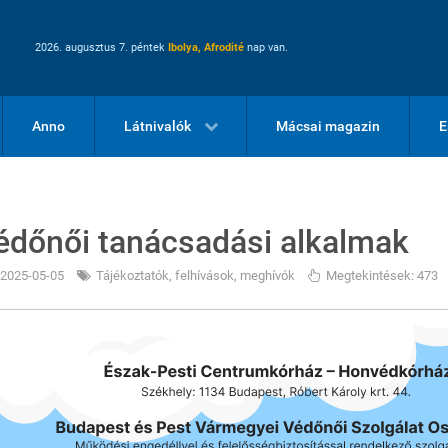
2026. augusztus 7. péntek
Ibolya, Afrodité
nap van.
Anno
Látnivalók
Mácsai magazin
E
édőnői tanácsadási alkalmak
2025-05-05
Tájékoztatók, felhívások, meghívók
Megtekintések: 473