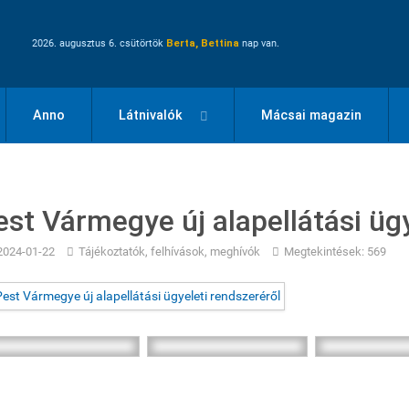
2026. augusztus 6. csütörtök
Berta, Bettina
nap van.
Anno
Látnivalók
Mácsai magazin
est Vármegye új alapellátási ügy
2024-01-22
Tájékoztatók, felhívások, meghívók
Megtekintések: 569