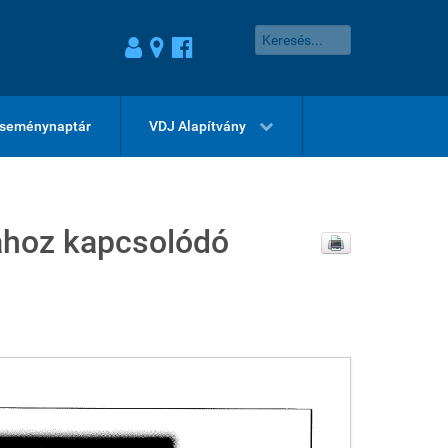
seménynaptár
VDJ Alapítvány
ához kapcsolódó