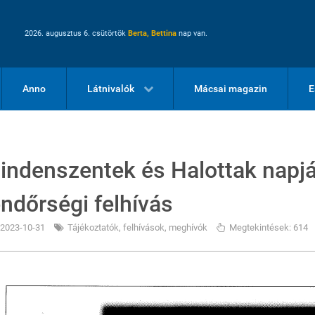
2026. augusztus 6. csütörtök
Berta, Bettina
nap van.
Anno
Látnivalók
Mácsai magazin
E
indenszentek és Halottak napj
endőrségi felhívás
2023-10-31
Tájékoztatók, felhívások, meghívók
Megtekintések: 614