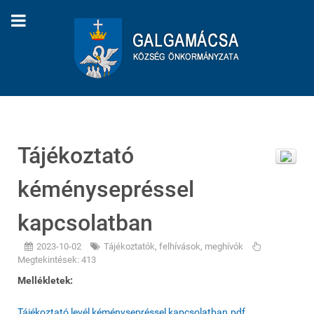
Tájékoztató
kéménysepréssel
kapcsolatban
2023-10-02
Tájékoztatók, felhívások, meghívók
Megtekintések: 413
Mellékletek:
Tájékoztató levél kéménysepréssel kapcsolatban.pdf