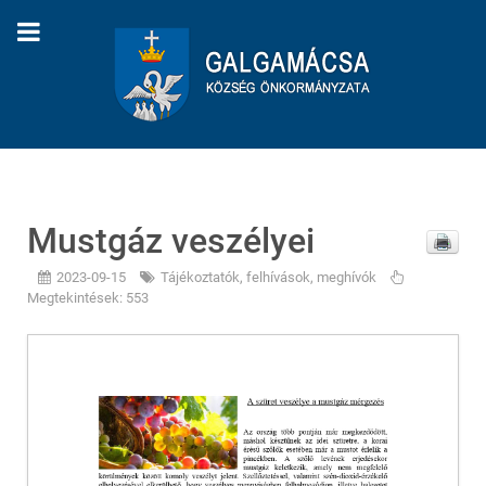
Mustgáz veszélyei
2023-09-15
Tájékoztatók, felhívások, meghívók
Megtekintések: 553